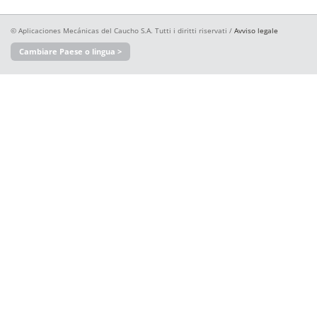
© Aplicaciones Mecánicas del Caucho S.A. Tutti i diritti riservati /
Avviso legale
Cambiare Paese o lingua >