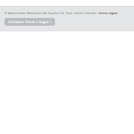
© Aplicaciones Mecánicas del Caucho S.A. Tutti i diritti riservati /
Avviso legale
Cambiare Paese o lingua >