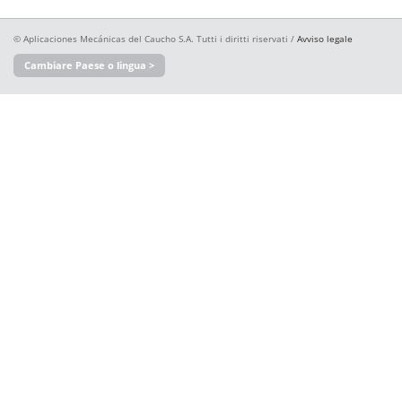
© Aplicaciones Mecánicas del Caucho S.A. Tutti i diritti riservati /
Avviso legale
Cambiare Paese o lingua >