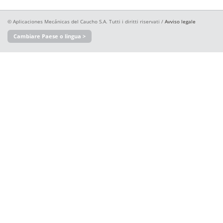
© Aplicaciones Mecánicas del Caucho S.A. Tutti i diritti riservati /
Avviso legale
Cambiare Paese o lingua >