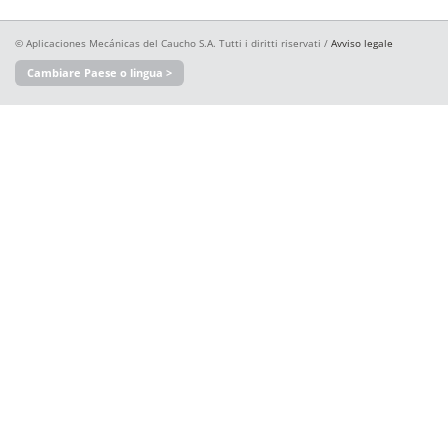
© Aplicaciones Mecánicas del Caucho S.A. Tutti i diritti riservati /
Avviso legale
Cambiare Paese o lingua >