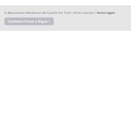
© Aplicaciones Mecánicas del Caucho S.A. Tutti i diritti riservati /
Avviso legale
Cambiare Paese o lingua >