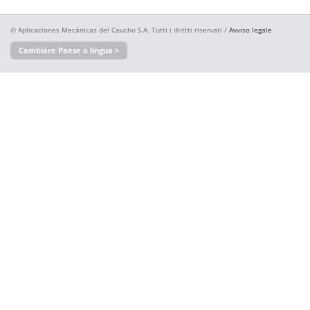
© Aplicaciones Mecánicas del Caucho S.A. Tutti i diritti riservati /
Avviso legale
Cambiare Paese o lingua >