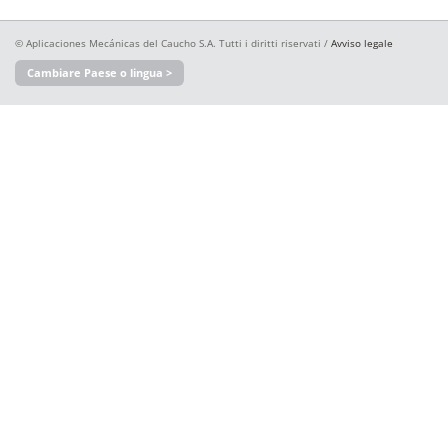
© Aplicaciones Mecánicas del Caucho S.A. Tutti i diritti riservati /
Avviso legale
Cambiare Paese o lingua >