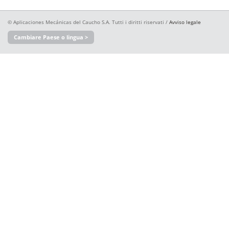
© Aplicaciones Mecánicas del Caucho S.A. Tutti i diritti riservati /
Avviso legale
Cambiare Paese o lingua >