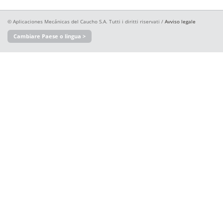
© Aplicaciones Mecánicas del Caucho S.A. Tutti i diritti riservati /
Avviso legale
Cambiare Paese o lingua >