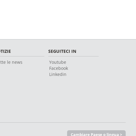
TIZIE
SEGUITECI IN
tte le news
Youtube
Facebook
Linkedin
Cambiare Paese o lingua >