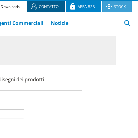
Downloads
CONTATTO
AREA B2B
STOCK
genti Commerciali
Notizie
I
isegni dei prodotti.