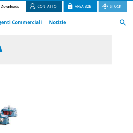
Downloads
CONTATTO
AREA B2B
STOCK
genti Commerciali
Notizie
A