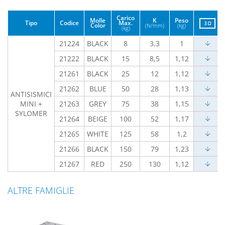
Carico
Molle
K
Peso
Tipo
Codice
Max.
Color
(N/mm)
(kg)
(kg)
21224
BLACK
8
3,3
1
21222
BLACK
15
8,5
1,12
21261
BLACK
25
12
1,12
21262
BLUE
50
28
1,13
ANTISISMICI
MINI +
21263
GREY
75
38
1,15
SYLOMER
21264
BEIGE
100
52
1,17
21265
WHITE
125
58
1,2
21266
BLACK
150
79
1,23
21267
RED
250
130
1,12
ALTRE FAMIGLIE