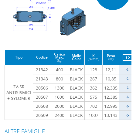
Carico
Molle
K
Peso
Tipo
Codice
Max.
Color
(N/mm)
(kg)
(kg)
21342
400
BLACK
128
12,11
21343
800
BLACK
267
10,85
2V-SR
20506
1300
BLACK
362
12,335
ANTISISMICI
20507
1600
BLACK
575
12,385
+ SYLOMER
20508
2000
BLACK
702
12,995
20509
2400
BLACK
1007
13,143
ALTRE FAMIGLIE