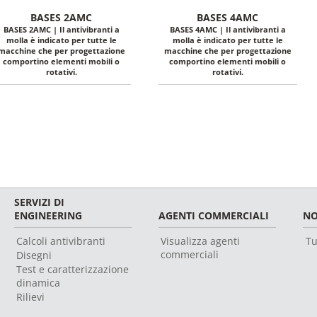
BASES 2AMC
BASES 4AMC
BASES 2AMC | Il antivibranti a
BASES 4AMC | Il antivibranti a
molla è indicato per tutte le
molla è indicato per tutte le
macchine che per progettazione
macchine che per progettazione
comportino elementi mobili o
comportino elementi mobili o
rotativi.
rotativi.
SERVIZI DI
ENGINEERING
AGENTI COMMERCIALI
NO
Calcoli antivibranti
Visualizza agenti
Tu
commerciali
Disegni
Test e caratterizzazione
dinamica
Rilievi