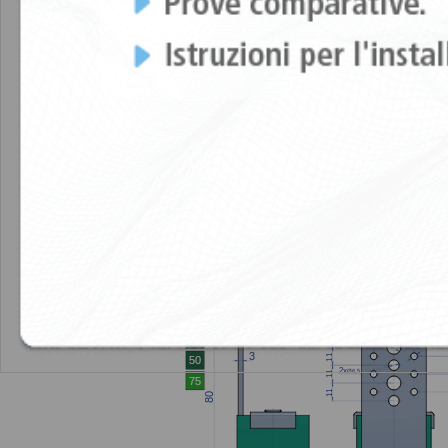
Tutte le parti metalliche presentano una zi
DISEGNI
Akustik GB + Sylomer®15 Tipo A
Akustik
Akustik GB + Sylomer®15 Tipo B
Akustik