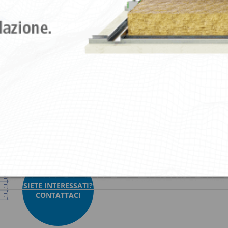
ncatura anticorrosione.
 GB + Sylomer® 30 Tipo A
Akustik GB + Sylomer® 50 Tipo A
Akustik G
 GB + Sylomer® 30 Tipo B
Akustik GB + Sylomer® 50 Tipo B
Akustik G
SIETE INTERESSATI?
CONTATTACI