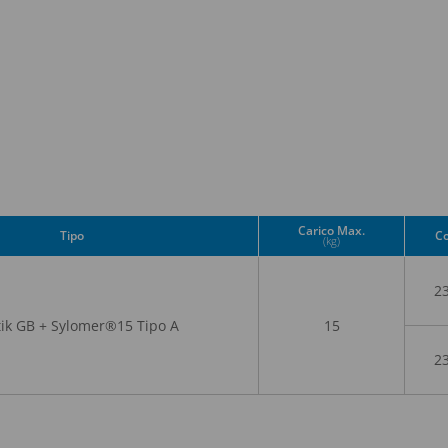
Carico Max.
Tipo
Co
(kg)
2
ik GB + Sylomer®15 Tipo A
15
2