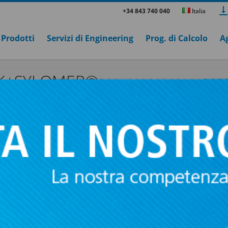
+34 843 740 040
Italia
Prodotti
Servizi di Engineering
Prog. di Calcolo
A
IK+SYLOMER®
+ SYLOMER®
ER®
Questi semplici, ma efficaci
supporti acusti
progettati per l'installazione di soffitti, tubaz
macchinari sospesi.