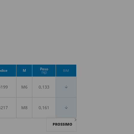
Peso
dice
M
BIM
(kg)
3199
M6
0,133
3217
M8
0,161
PROSSIMO