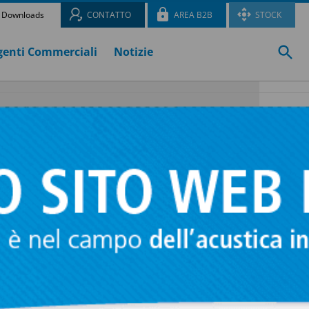
Downloads
CONTATTO
AREA B2B
STOCK
genti Commerciali
Notizie
ci
, sono
ioni e