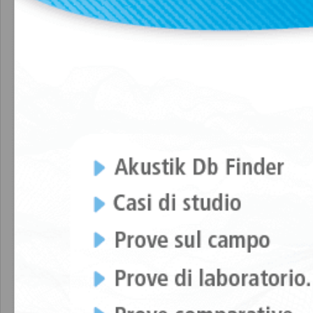
Caratteristiche tecniche
Proprietà elast
CARATTERISTICHE TECNICHE
Il materiale poliuretanico microcellulare S
materiali in gomma e / o sughero. Sono disp
necessaria.
Il tipo A viene fornito con una barra per il
dado integrato per un fissaggio rapido ad 