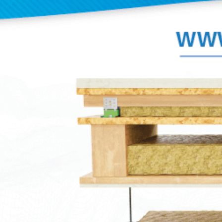
iche
Downloads
Video
Immagini
ylomer®, fornisce un isolamento superiore rispetto ai
onibili due versioni a seconda della capacità di carico
 fissaggio ad un canale / staffa mentre il tipo B presenta un
un profilo sospeso.