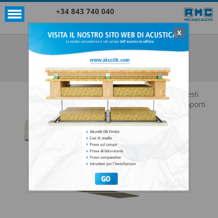
+34 843 740 040
X
SUPPORTI AKUSTIK+SYLOMER®
AKUSTIK SUPER T47 + SYLOMER®
VEDI TUTTO SUPPORTI AKUSTIK+SYLOMER®
Questi
supporti