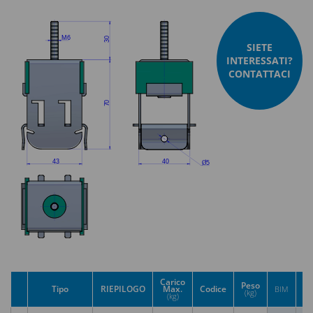
SIETE
INTERESSATI?
CONTATTACI
Carico
Peso
Tipo
RIEPILOGO
Max.
Codice
C
BIM
(kg)
(kg)