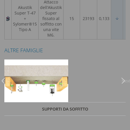
Attacco
Akustik
dell’Akustik
Super T-47
Super
+
fissato al
15
23193
0,133
Sylomer®15
soffitto con
Tipo A
una vite
M6.
ALTRE FAMIGLIE
Previous
Nex
SUPPORTI DA SOFFITTO