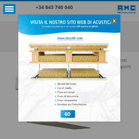
+34 843 740 040
X
SUPPORTI AKUSTIK+SYLOMER®
AKUSTIK SUPER T60 + SYLOMER®
VEDI TUTTO SUPPORTI AKUSTIK+SYLOMER®
Questi
supporti