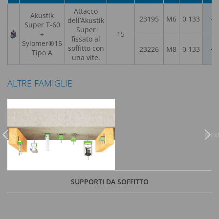
Attacco
Akustik
23195
M6
0,133
dell’Akustik
Super T-60
Super
+
15
fissato al
Sylomer®15
soffitto con
23226
M8
0,133
Tipo A
una vite.
ALTRE FAMIGLIE
Previous
Nex
SUPPORTI DA SOFFITTO