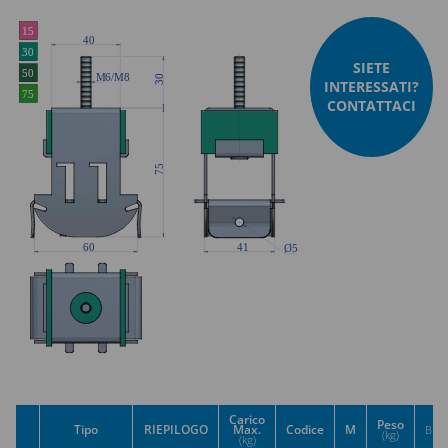
SIETE
INTERESSATI?
CONTATTACI
Carico
Peso
Tipo
RIEPILOGO
Max.
Codice
M
BIM
(kg)
(kg)