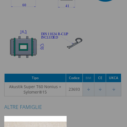
Tipo
Codice
CE
UKCA
BIM
Akustik Super T60 Nonius +
23693
Sylomer®15
ALTRE FAMIGLIE