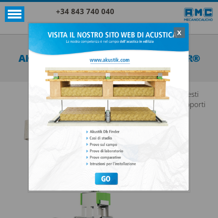
+34 843 740 040
X
SUPPORTI AKUSTIK+SYLOMER®
AKUSTIK SUPER T60 NONIUS + SYLOMER®
VEDI TUTTO SUPPORTI AKUSTIK+SYLOMER®
Questi
supporti