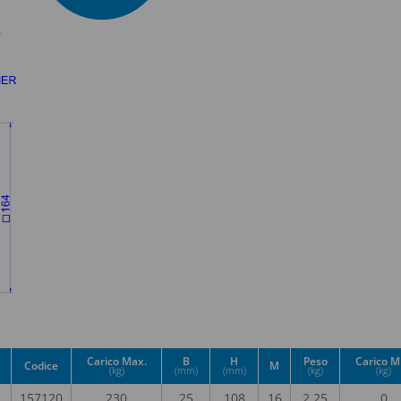
Carico Max.
B
H
Peso
Carico M
Codice
M
(kg)
(mm)
(mm)
(kg)
(kg)
157120
230
25
108
16
2,25
0