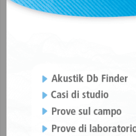
Caratteristiche tecniche
Proprietà elast