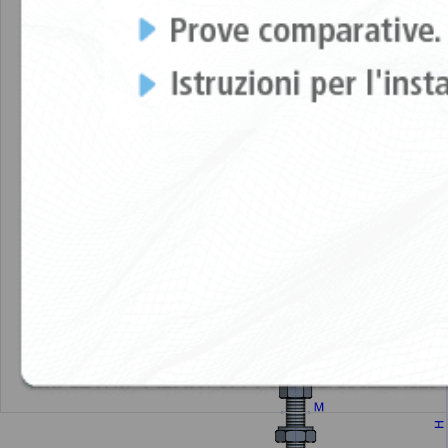
CARATTERISTICHE TECNICHE
DISEGNI
TSR 150x150 SR_110 M16 + Lev. Kit
TSR 1
TSR 150x150 SR_1200 M16 + Lev. Kit
TSR
TSR 150x150 SR_1200 M16