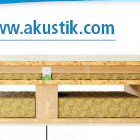
e tra i
anicamente
 metallica
o
S.
amma di