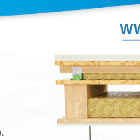
può essere utilizzato a temperature compres
-30°C e i +70°C.
I supporti TSR possono essere fissati mecc
grazie al dado interno incorporato alla parte
che ha un trattamento antiossidante. Quest
rivestimento è conforme alle normative RoH
La gamma TSR ha 6 diversi tipi di densità
dell'elastomero, per soddisfare un'ampia g
carichi.
iche
Downloads
Immagini