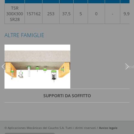
TSR
300X300
157162
253
37,5
5
0
-
9,99
SR28
ALTRE FAMIGLIE
Previous
Nex
SUPPORTI DA SOFFITTO
© Aplicaciones Mecánicas del Caucho S.A. Tutti i diritti riservati /
Avviso legale