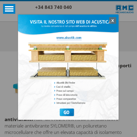
+34 843 740 040
X
SUPPORTI AKUSTIK+SYLOMER®
TSR 300X300
VEDI TUTTO SUPPORTI AKUSTIK+SYLOMER®
I
supporti
antivibranti
AMC MECANOCAUCHO® TSR utilizzano il
materiale antivibrante SYLOMER®, un poliuretano
microcellulare che offre un elevata capacità di isolamento