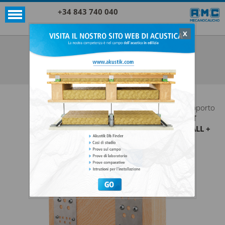
+34 843 740 040
X
SUPPORTI AKUSTIK+SYLOMER®
CLT WALL + SYLOMER
VEDI TUTTO SUPPORTI AKUSTIK+SYLOMER®
Il
supporto
CLT
WALL +