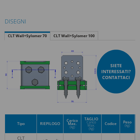
DISEGNI
CLT Wall+Sylomer 70
CLT Wall+Sylomer 100
SIETE
INTERESSATI?
CONTATTACI
TAGLIO
Carico
Peso
Carico
Tipo
RIEPILOGO
Max.
Codice
Max.
(kg)
(kg)
(kg)
CLT