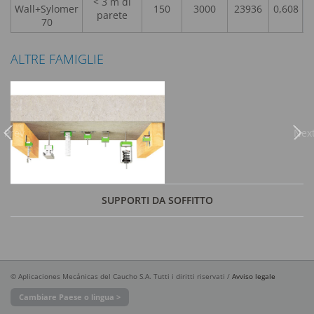
< 3 m di
Wall+Sylomer
150
3000
23936
0,608
parete
70
ALTRE FAMIGLIE
Previous
Nex
SUPPORTI DA SOFFITTO
© Aplicaciones Mecánicas del Caucho S.A. Tutti i diritti riservati /
Avviso legale
Cambiare Paese o lingua >