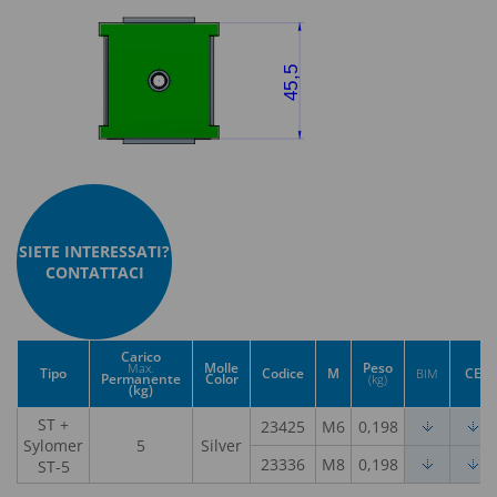
SIETE INTERESSATI?
CONTATTACI
Carico
Molle
Peso
Max.
Tipo
Codice
M
CE
BIM
Permanente
Color
(kg)
(kg)
ST +
23425
M6
0,198
Sylomer
5
Silver
23336
M8
0,198
ST-5