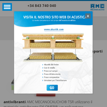
+34 843 740 040
X
SUPPORTI AKUSTIK+SYLOMER®
SUPPORTI ANTIVIBRANTI TSR 70X70
VEDI TUTTO SUPPORTI AKUSTIK+SYLOMER®
I
supporti
antivibranti
AMC MECANOCAUCHO® TSR utilizzano il
materiale antivibrante SYLOMER®, un poliuretano