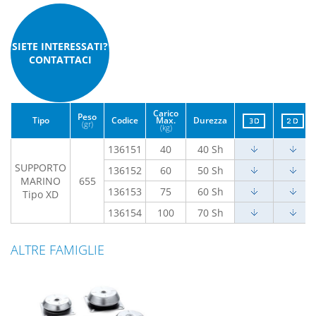
SIETE INTERESSATI?
CONTATTACI
Carico
Peso
Tipo
Codice
Max.
Durezza
(gr)
(kg)
136151
40
40 Sh
SUPPORTO
136152
60
50 Sh
MARINO
655
136153
75
60 Sh
Tipo XD
136154
100
70 Sh
ALTRE FAMIGLIE