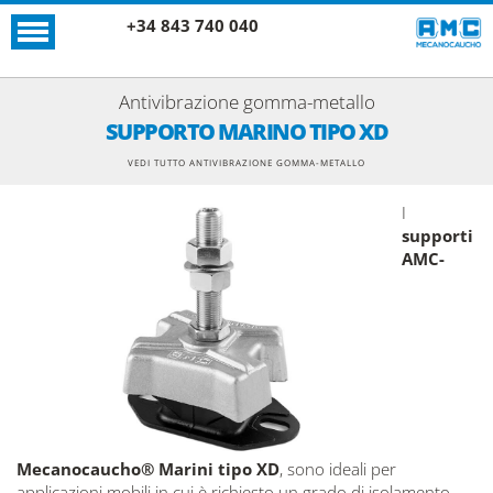
+34 843 740 040
Antivibrazione gomma-metallo
SUPPORTO MARINO TIPO XD
VEDI TUTTO ANTIVIBRAZIONE GOMMA-METALLO
I
supporti
AMC-
Mecanocaucho® Marini tipo XD
, sono ideali per
applicazioni mobili in cui è richiesto un grado di isolamento