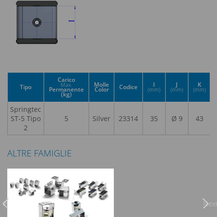
Carico
Molle
I
J
K
Max.
Tipo
Codice
Permanente
Color
(mm)
(mm)
(mm)
(kg)
Springtec
ST-5 Tipo
5
Silver
23314
35
Ø 9
43
2
ALTRE FAMIGLIE
Previous
Nex