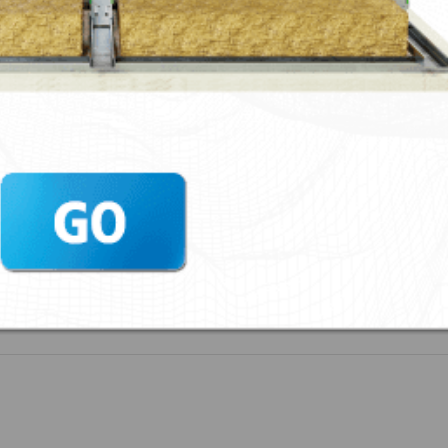
Gran Akustik 2 + Sylomer®60 Tipo B