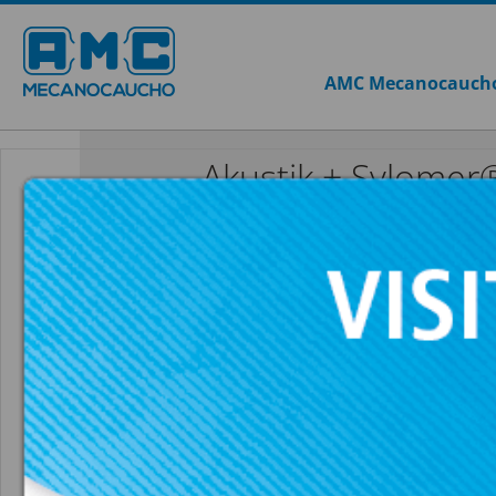
AMC Mecanocauch
Akustik + Sylomer
GRAN AKUSTI
VER TODO AKUSTIK + SYLOMER®