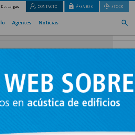
Descargas
CONTACTO
ÁREA B2B
STOCK
ulo
Agentes
Noticias
cebidos
s, tuberías
pendida.
tano
res de