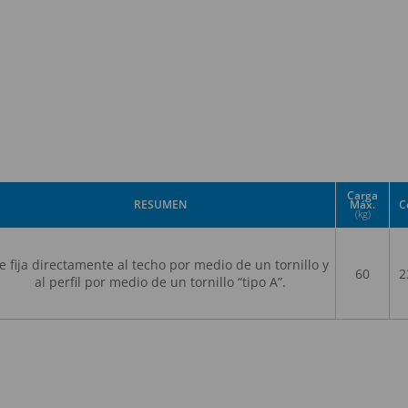
Carga
RESUMEN
Máx.
C
(kg)
e fija directamente al techo por medio de un tornillo y
60
2
al perfil por medio de un tornillo “tipo A”.