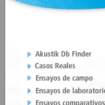
Características Técnicas
Propiedades elá
CARACTERÍSTICAS TÉCNICAS
Estos soportes antivibratorios son fabric
adaptarse mejor a la carga de cada aplicac
facilitan su instalación y se adaptan mejor 
Sus robustas partes metálicas resisten a 
tratamiento anticorrosivo capaz de resisti