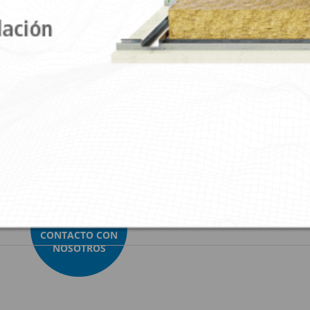
n Akustik 2 + Sylomer®100 Tipo A
Gran Akustik 2 + Sylomer®150 Tipo A
an Akustik 2 + Sylomer®150 Tipo B
¿TE INTERESA?
PONTE EN
CONTACTO CON
NOSOTROS