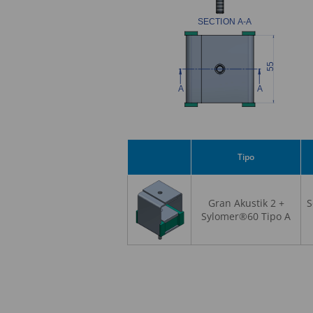
Tipo
Gran Akustik 2 +
S
Sylomer®60 Tipo A