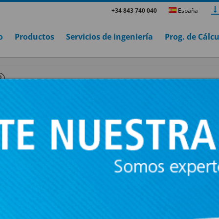
+34 843 740 040
España
o
Productos
Servicios de ingeniería
Prog. de Cálc
®
K 2 + SYLOMER®
Estos soportes antivibratorios han sido con
para la suspensión de techos falsos acústico
vibrantes y maquinaria que debe de ser sus
Las sobresalientes propiedades del poliure
microcelular Sylomer® consiguen unos valo