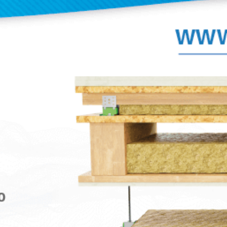
aislamiento excelentes respecto a otros sop
emplean caucho o corcho o una combinaci
ambos.
sticas
Descargas
Imágenes
ados en tres mezclas especiales de Sylomer® para
ión. Una gran variedad de ventanas y elementos de fijación
a cada tipo de obra.
cargas a tracción de 650 a 1000 Kg. Se suministran con un
r a los entornos más exigentes.