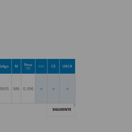
Peso
ódigo
M
CE
UKCA
BIM
(kg)
3605
M6
0,396
SIGUIENTE