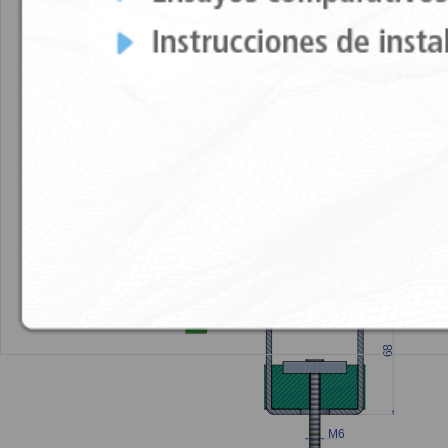
PLANOS
Gran Akustik 2 + Sylomer®60 Tipo A
Gra
Gran Akustik 2 + Sylomer®100 Tipo B
Gr