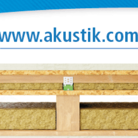
así la
on un
orporan un
uentes
ados.
suministra
ivo.