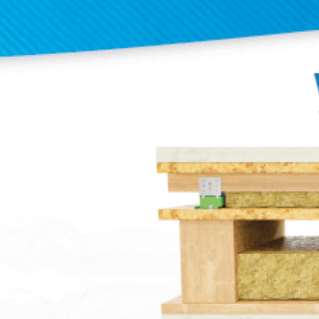
lados del colgador con muelle, minimizando 
altura del sistema de suspensión del techo.
Estos soportes de techo están fabricados c
muelle de alto rendimiento mecánico e inc
casquillo de caucho diseñado para evitar p
acústicos y el contacto de tornillos desaline
La estructura metálica es muy robusta y se 
con un recubrimiento galvanizado anticorros
sticas
Descargas