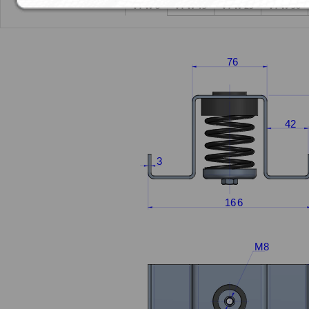
VT W 8
VT W 15
VT W 25
VT W 50