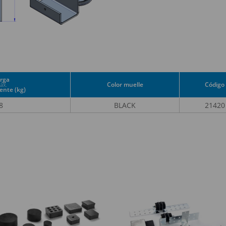
rga
Color muelle
Código
áx.
nte (kg)
8
BLACK
21420