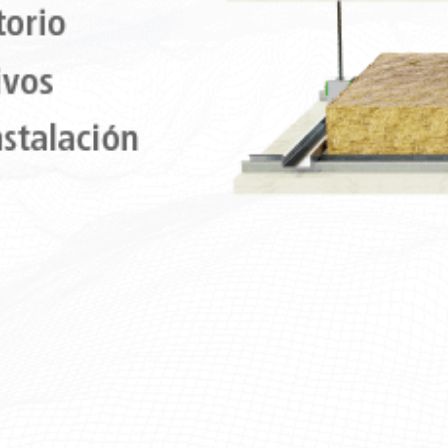
e la varilla roscada oscile dentro de un ángulo envolvente
el techo.