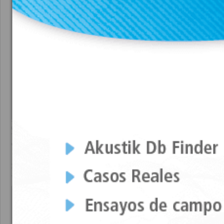
Características Técnicas
Propiedades elá