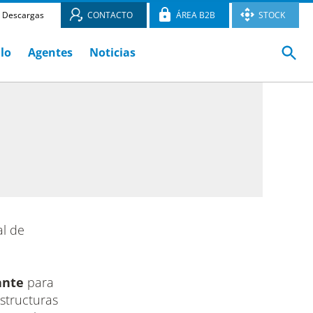
Descargas
CONTACTO
ÁREA B2B
STOCK
ulo
Agentes
Noticias
l de
ante
para
estructuras