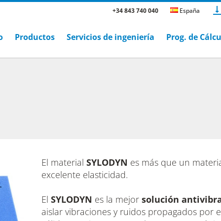
+34 843 740 040
España
o
Productos
Servicios de ingeniería
Prog. de Cálc
El material
SYLODYN
es más que un materia
excelente elasticidad.
El
SYLODYN
es la mejor
solución antivibr
aislar vibraciones y ruidos propagados por 