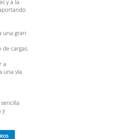
as y a la
 aportando
 a una gran
 de cargas.
r a
a una vía
 sencilla
 y
.