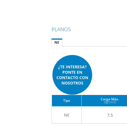
PLANOS
NE
¿TE INTERESA?
PONTE EN
CONTACTO CON
NOSOTROS
Carga Máx.
Tipo
(kg/cm
2
)
NE
7,5