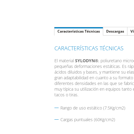
Características Técnicas
Descargas
V
CARACTERÍSTICAS TÉCNICAS
El material
SYLODYN®
, poliuretano micro
pequeñas deformaciones estáticas. Es rápid
ácidos diluidos y bases, y mantiene su ela
gran adaptabilidad en cuanto a su formato 
diferentes densidades en las que se fabri
muy típica su utilización en equipos tanto
tacos o tiras.
Rango de uso estático (7.5Kg/cm2)
Cargas puntuales (60Kg/cm2)