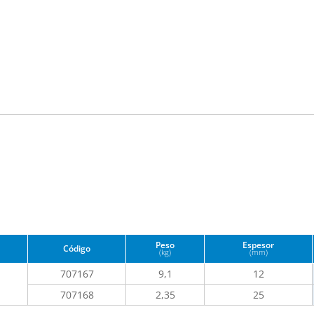
Peso
Espesor
Código
(kg)
(mm)
707167
9,1
12
707168
2,35
25