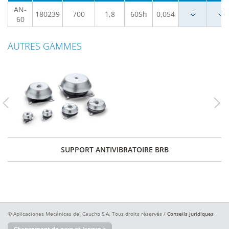
AN-
180239
700
1,8
60Sh
0,054
60
AUTRES GAMMES
Previous
Nex
SUPPORT ANTIVIBRATOIRE BRB
© Aplicaciones Mecánicas del Caucho S.A. Tous droits réservés /
Conseils juridiques
Changement de pays et langue >