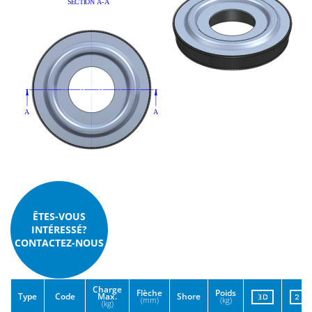
ÊTES-VOUS
INTÉRESSÉ?
CONTACTEZ-NOUS
Charge
Flèche
Poids
Type
Code
Max.
Shore
(mm)
(kg)
(kg)