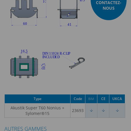
CONTACTEZ-
NOUS
Type
Code
CE
UKCA
BIM
Akustik Super T60 Nonius +
23693
Sylomer®15
AUTRES GAMMES