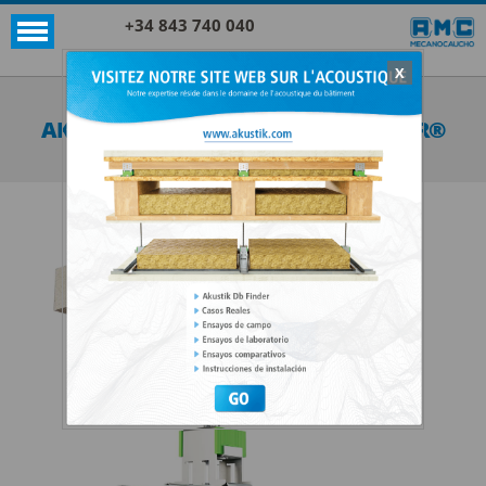
+34 843 740 040
X
Akustik + Sylomer®
AKUSTIK SUPER T60 NONIUS + SYLOMER®
VOIR TOUTES AKUSTIK + SYLOMER®
Ces