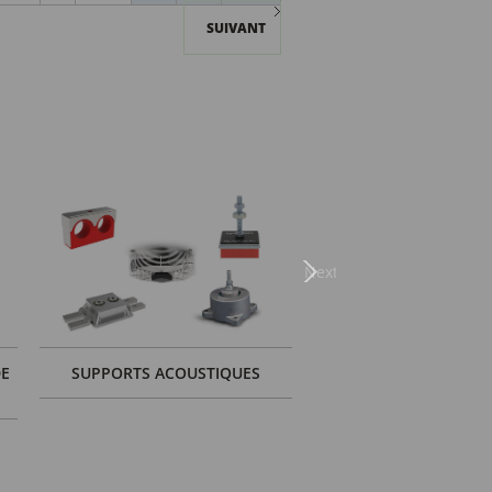
SUIVANT
Next
DE
SUPPORTS ACOUSTIQUES
SOLUTIONS POUR LES 