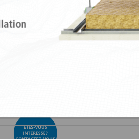
élastiques
Téléchargers
Vidéos
Images
S
3 + Sylomer®30 Type A
Akustik 3 + Sylomer®50 Type A
Akustik 3 + Sy
3 + Sylomer®30 Type B
Akustik 3 + Sylomer®50 Type B
Akustik 3 + Sy
ÊTES-VOUS
INTÉRESSÉ?
CONTACTEZ-NOUS