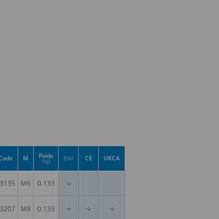
Poids
Code
M
CE
UKCA
BIM
(kg)
3135
M6
0,133
3207
M8
0,133