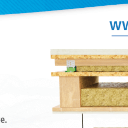
valeurs d’isolation excellentes par rapport à
supports qui emploient du caoutchouc ou d
une combinaison des deux. Ces supports
antivibratoires sont fabriqués en deux méla
spéciaux de Sylomer® pour une meilleure a
la charge de chaque application. Une grande
cadres métalliques et d’éléments de fixation f
installation, pour une meilleure adaptation
type de travaux. La robustesse de leurs part
métalliques leur permet de supporter des c
traction comprises entre 650 et 1000 Kg. Ils s
avec un traitement anticorrosif capable de r
environnements les plus exigeants.