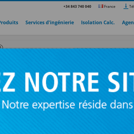
+34 843 740 040
France
Té
Produits
Services d'ingénierie
Isolation Calc.
Agen
®
 SYLOMER®
Ces suspentes antivibratiles ont été conçues
suspension de faux-plafonds acoustiques, d
tuyauteries vibrantes et de machines devant
suspendues. Les propriétés extraordinaires
polyuréthane micro-cellulaire Sylomer® obt