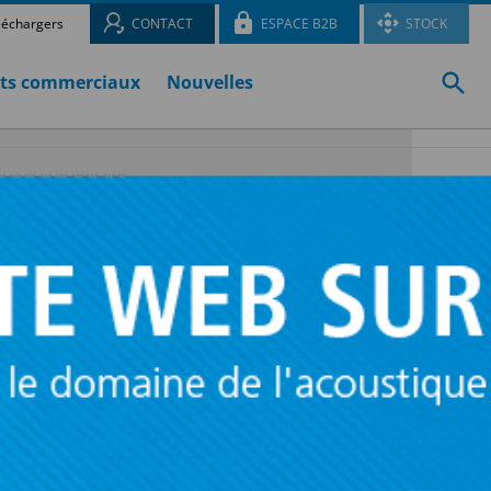
léchargers
CONTACT
ESPACE B2B
STOCK
ts commerciaux
Nouvelles
 pour la
e
 être
 du
iennent des