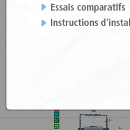
Caractéristiques techniques
Propriétés 
CARACTÉRISTIQUES TECHNIQUE
DESIGNS
Akustik 3 + Sylomer®15 Type A
Akustik 
Akustik 3 + Sylomer®15 Type B
Akustik 