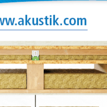
 d’autres
u liège ou
nges
daptation à
 variété de
acilite leur
 à chaque
ies
harges de
ont livrés
ésister aux