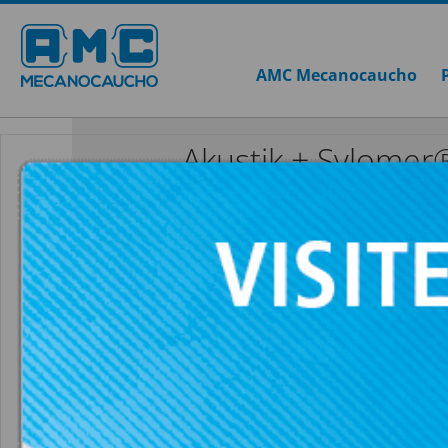
AMC Mecanocaucho
Akustik + Sylomer
AKUSTIK 3 +
VOIR TOUTES AKUSTIK + SYLOMER®