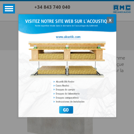
+34 843 740 040
X
Akustik + Sylomer®
EP + SYLOMER® LMR
VOIR TOUTES AKUSTIK + SYLOMER®
Gamme
conçue
pour la