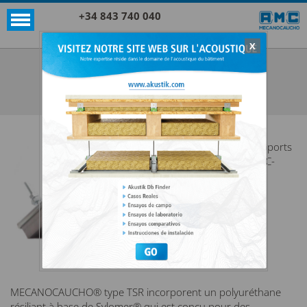
+34 843 740 040
X
Akustik + Sylomer®
TSR 100X100
VOIR TOUTES AKUSTIK + SYLOMER®
Les
supports
AMC-
MECANOCAUCHO® type TSR incorporent un polyuréthane
résiliant à base de Sylomer® qui est conçu pour des