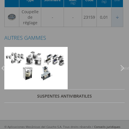
(kg)
(kg)
Coupelle
de
-
-
23159
0,01
réglage
AUTRES GAMMES
Previous
Nex
SUSPENTES ANTIVIBRATILES
© Aplicaciones Mecánicas del Caucho S.A. Tous droits réservés /
Conseils juridiques