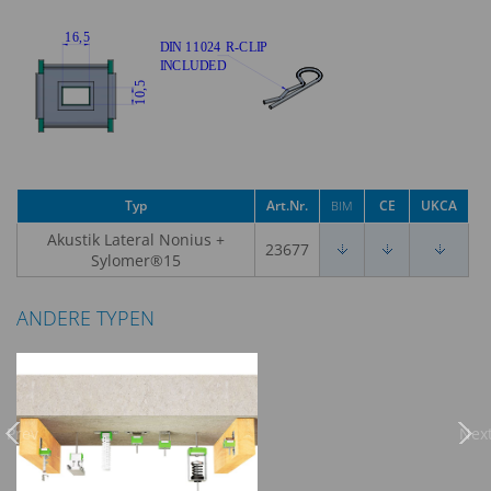
Typ
Art.Nr.
CE
UKCA
BIM
Akustik Lateral Nonius +
23677
Sylomer®15
ANDERE TYPEN
Previous
Nex