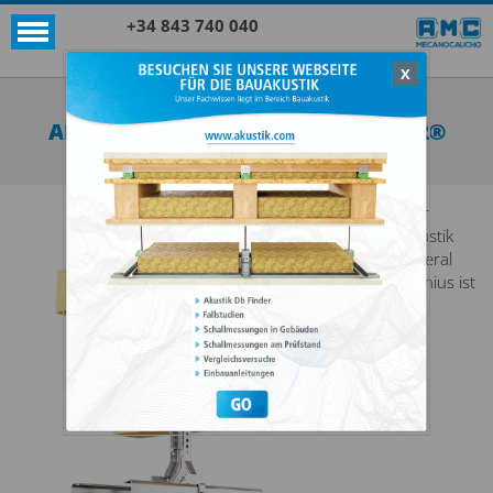
+34 843 740 040
X
Akustik + Sylomer®
AKUSTIK LATERAL NONIUS + SYLOMER®
ALLE ANZEIGEN AKUSTIK + SYLOMER®
Der
Akustik
Lateral
Nonius ist
ein