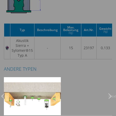
Max.
Gewicht
Typ
Beschreibung
Belastung
Art.Nr.
(kg)
(kg)
Akustik
Sierra +
-
15
23197
0,133
Sylomer®15
Typ A
ANDERE TYPEN
Previous
Nex