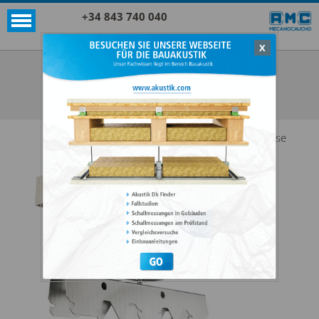
+34 843 740 040
X
Akustik + Sylomer®
AKUSTIK SAW + SYLOMER®
ALLE ANZEIGEN AKUSTIK + SYLOMER®
Diese