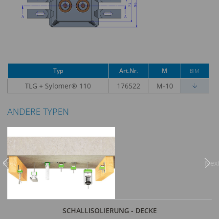
Typ
Art.Nr.
M
BIM
TLG + Sylomer® 110
176522
M-10
ANDERE TYPEN
Previous
Nex
SCHALLISOLIERUNG - DECKE