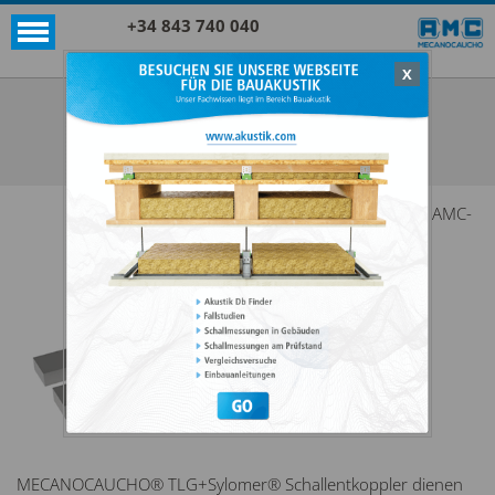
+34 843 740 040
X
Akustik + Sylomer®
TLG + SYLOMER®
ALLE ANZEIGEN AKUSTIK + SYLOMER®
Die AMC-
MECANOCAUCHO® TLG+Sylomer® Schallentkoppler dienen