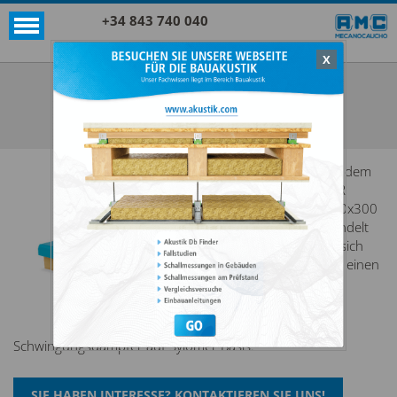
+34 843 740 040
X
Akustik + Sylomer®
TSR 300X300
ALLE ANZEIGEN AKUSTIK + SYLOMER®
Bei dem
TSR
300x300
handelt
es sich
um einen
Schwingungsdämpfer auf Sylomer Basis.