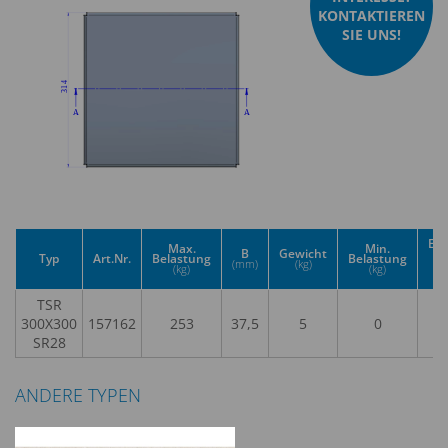
KONTAKTIEREN
SIE UNS!
Eig
Max.
Min.
B
Gewicht
Typ
Art.Nr.
Belastung
Belastung
(mm)
(kg)
(kg)
(kg)
Be
TSR
300X300
157162
253
37,5
5
0
SR28
ANDERE TYPEN