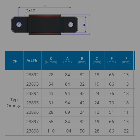
K
A
B
C
E
F
Typ
Art.Nr.
(N/mm)
(mm)
(mm)
(mm)
(mm)
(mm)
(
23892
28
84
32
19
66
13
23893
54
84
32
19
66
13
23894
43
94
42
24
76
18
Typ
23895
61
94
42
24
76
18
Omega
23896
28
69
24
13
51
11
23897
55
84
32
19
66
13
23898
110
104
50
28
86
22