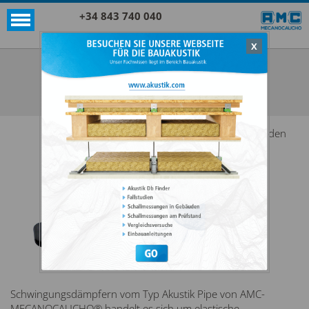
+34 843 740 040
X
Akustik + Sylomer®
AKUSTIK PIPE OMEGA+SYLOMER®
ALLE ANZEIGEN AKUSTIK + SYLOMER®
Bei den
Schwingungsdämpfern vom Typ Akustik Pipe von AMC-
MECANOCAUCHO® handelt es sich um elastische