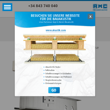
+34 843 740 040
X
Akustik + Sylomer®
AKUSTIK GROSS 3 + SYLOMER®
ALLE ANZEIGEN AKUSTIK + SYLOMER®
Diese