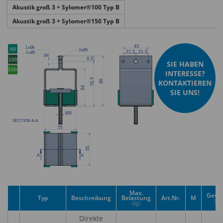
Akustik groß 3 + Sylomer®100 Typ B
Akustik groß 3 + Sylomer®150 Typ B
SIE HABEN
INTERESSE?
KONTAKTIEREN
SIE UNS!
Max.
Gewi
Typ
Beschreibung
Belastung
Art.Nr.
M
(kg)
(kg)
Direkte