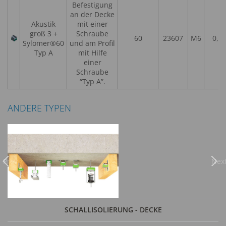
Befestigung
an der Decke
Akustik
mit einer
groß 3 +
Schraube
60
23607
M6
0,3
Sylomer®60
und am Profil
Typ A
mit Hilfe
einer
Schraube
“Typ A”.
ANDERE TYPEN
Previous
Nex
SCHALLISOLIERUNG - DECKE