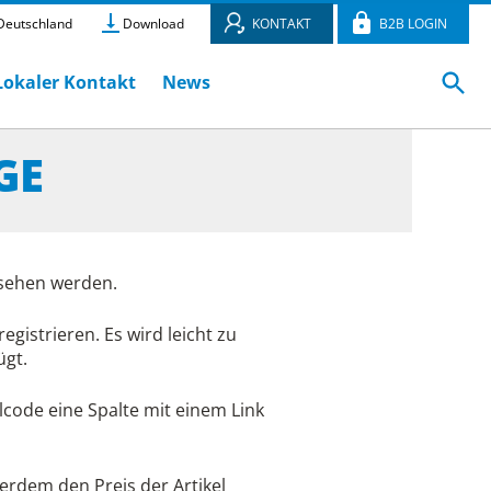
eutschland
Download
KONTAKT
B2B LOGIN
Lokaler Kontakt
News
GE
sehen werden.
gistrieren. Es wird leicht zu
ügt.
code eine Spalte mit einem Link
erdem den Preis der Artikel