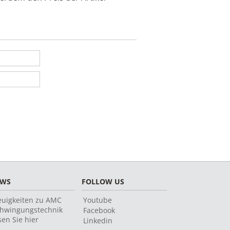
EWS
FOLLOW US
uigkeiten zu AMC
Youtube
hwingungstechnik
Facebook
sen Sie hier
Linkedin