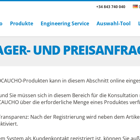
+34 843 740 040
D
o
Produkte
Engineering Service
Auswahl-Tool
AGER- UND PREISANFRA
AUCHO-Produkten kann in diesem Abschnitt online einge
d Sie müssen sich in diesem Bereich für die Konsultation re
UCHO über die erforderliche Menge eines Produktes verf
Transparenz: Nach der Registrierung wird neben dem Artikel
tiviert.
m System als Kundenkontakt registriert ist, können Sie auß