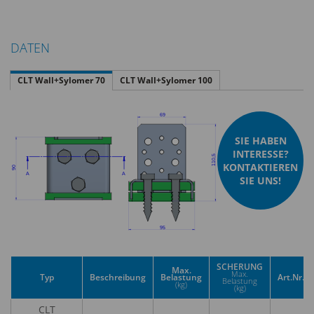
DATEN
CLT Wall+Sylomer 70
CLT Wall+Sylomer 100
SIE HABEN
INTERESSE?
KONTAKTIEREN
SIE UNS!
SCHERUNG
Max.
Max.
Typ
Beschreibung
Belastung
Art.Nr.
Belastung
(kg)
(kg)
CLT