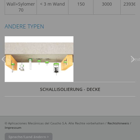
Wall+Sylomer
< 3 m Wand
150
3000
23936
70
ANDERE TYPEN
Previous
Nex
SCHALLISOLIERUNG - DECKE
© Aplicaciones Mecánicas del Caucho S.A. Alle Rechte vorbehalten /
Rechtshinweis
/
Impressum
Sprache/Land ändern >