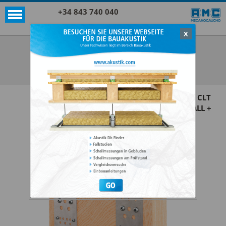
+34 843 740 040
X
Akustik + Sylomer®
CLT WALL + SYLOMER
ALLE ANZEIGEN AKUSTIK + SYLOMER®
Die
CLT
WALL +