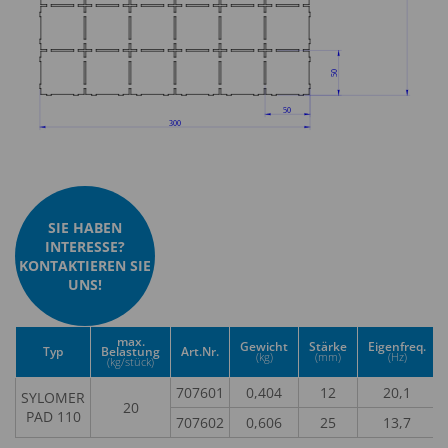
SIE HABEN
INTERESSE?
KONTAKTIEREN SIE
UNS!
max.
Gewicht
Stärke
Eigenfreq.
Typ
Belastung
Art.Nr.
(kg)
(mm)
(Hz)
(kg/stück)
707601
0,404
12
20,1
SYLOMER
20
PAD 110
707602
0,606
25
13,7