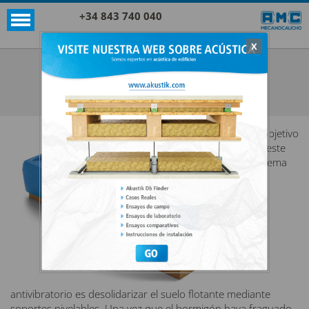
+34 843 740 040
X
Akustik + Sylomer®
SOPORTES SUELOS FZH + SYLOMER®
VER TODO AKUSTIK + SYLOMER®
El objetivo
de este
sistema
antivibratorio es desolidarizar el suelo flotante mediante
soportes nivelables. Una vez que el hormigón haya fraguado