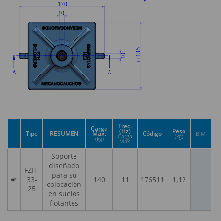
Frec.
Carga
(Hz)
Peso
Tipo
RESUMEN
Máx.
Código
BIM
Carga
(kg)
(kg)
Max.
Soporte
diseñado
FZH-
para su
33-
140
11
176511
1,12
colocación
25
en suelos
flotantes