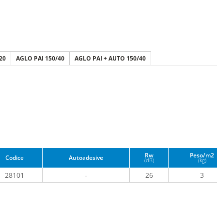
20
AGLO PAI 150/40
AGLO PAI + AUTO 150/40
Rw
Peso/m2
Codice
Autoadesive
(dB)
(kg)
28101
-
26
3