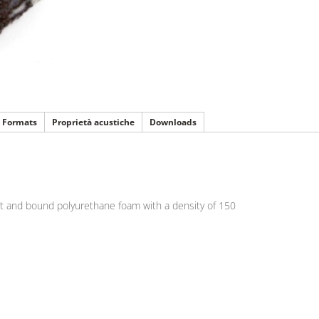
Formats
Proprietà acustiche
Downloads
rt and bound polyurethane foam with a density of 150