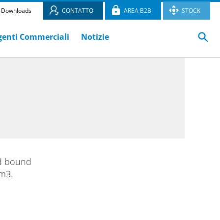
Downloads
CONTATTO
AREA B2B
STOCK
genti Commerciali
Notizie
nd bound
/m3.