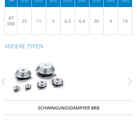
(mm)
(mm)
(mm)
(mm)
(mm)
(mm)
(mm)
(mm)
AT
25
11
3
6,5
6,4
20
4
19
000
ANDERE TYPEN
Previous
Nex
SCHWINGUNGSDÄMPFER BRB