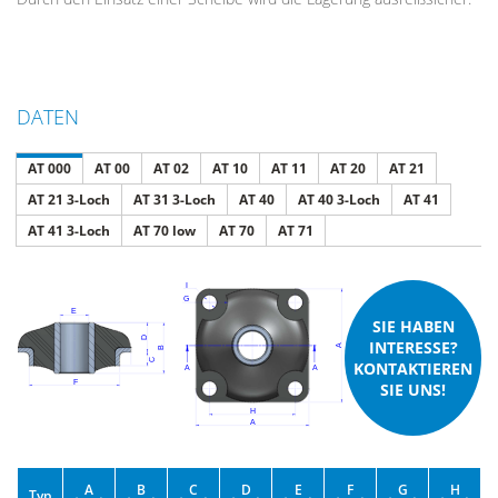
DATEN
AT 000
AT 00
AT 02
AT 10
AT 11
AT 20
AT 21
AT 21 3-Loch
AT 31 3-Loch
AT 40
AT 40 3-Loch
AT 41
AT 41 3-Loch
AT 70 low
AT 70
AT 71
SIE HABEN
INTERESSE?
KONTAKTIEREN
SIE UNS!
A
B
C
D
E
F
G
H
Typ