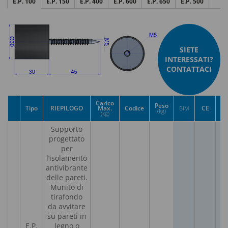
E.P. 100
E.P. 150
E.P. 400
E.P. 600
E.P. 650
E.P. 500
SIETE
INTERESSATI?
CONTATTACI
Carico
Peso
Tipo
RIEPILOGO
Max.
Codice
CE
U
BIM
(kg)
(kg)
Supporto
progettato
per
l’isolamento
antivibrante
delle pareti.
Munito di
tirafondo
da avvitare
su pareti in
E.P.
legno o