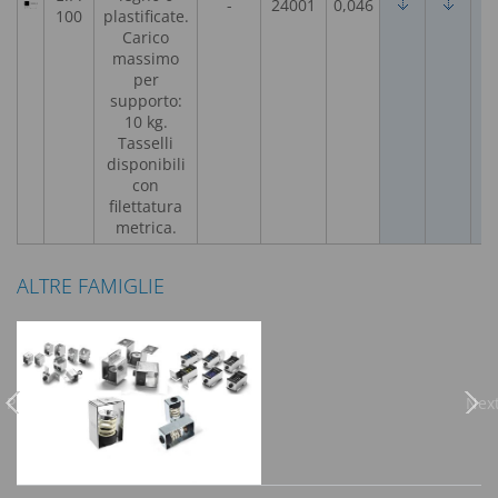
-
24001
0,046
100
plastificate.
Carico
massimo
per
supporto:
10 kg.
Tasselli
disponibili
con
filettatura
metrica.
ALTRE FAMIGLIE
Previous
Nex